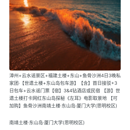
漳州+云水谣景区+福建土楼+东山+鱼骨沙洲4日3晚私
家团·【世遗土楼+东山岛包车游】【含】首日接驳+3
日包车+云水谣门票【宿】3&4钻酒店或民宿 【游】世
遗土楼打卡网红东山岛探秘《左耳》电影取景地 【可
加购】鱼骨沙洲南靖土楼·东山岛·厦门大学(思明校区)
南靖土楼·东山岛·厦门大学(思明校区)